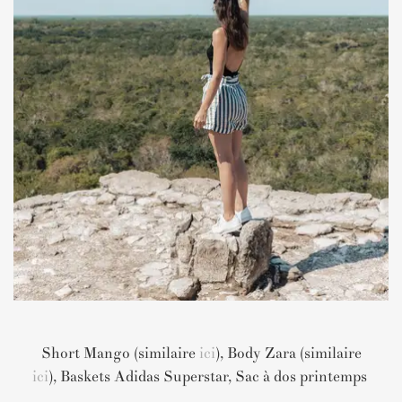
Short Mango (similaire
ici
), Body Zara (similaire
ici
), Baskets Adidas Superstar, Sac à dos printemps